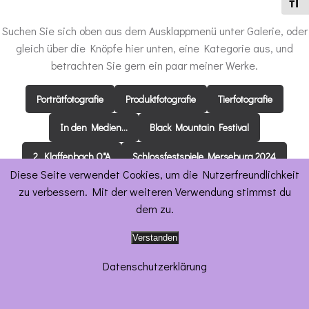
Schrif
Suchen Sie sich oben aus dem Ausklappmenü unter Galerie, oder
gleich über die Knöpfe hier unten, eine Kategorie aus, und
betrachten Sie gern ein paar meiner Werke.
Porträtfotografie
Produktfotografie
Tierfotografie
In den Medien…
Black Mountain Festival
2. Klaffenbach O*A
Schlossfestspiele Merseburg 2024
Diese Seite verwendet Cookies, um die Nutzerfreundlichkeit
zu verbessern. Mit der weiteren Verwendung stimmst du
dem zu.
© 2026 Puschnik Solutions. Created for free using
Verstanden
WordPress and
Colibri
Datenschutzerklärung