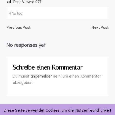
Post Views:
477
#
No Tag
Post
Post
Previous Post
Next Post
navigation
navigation
No responses yet
Schreibe einen Kommentar
Du musst
angemeldet
sein, um einen Kommentar
abzugeben.
Diese Seite verwendet Cookies, um die Nutzerfreundlichkeit