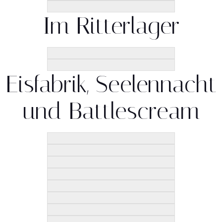
Im Ritterlager
Eisfabrik, Seelennacht
und Battlescream