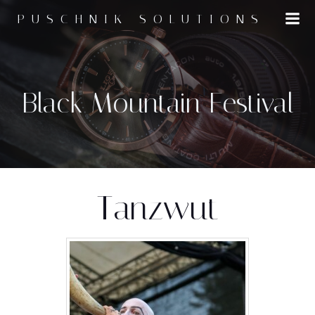
Zum
PUSCHNIK SOLUTIONS
Inhalt
springen
Black Mountain Festival
Tanzwut